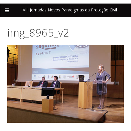
VIII Jornadas
Novos Paradigmas da Proteção Civil
img_8965_v2