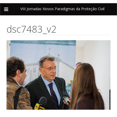
VIII Jornadas
Novos Paradigmas da Proteção Civil
dsc7483_v2