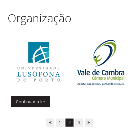
Organização
Continuar a ler
1
2
3